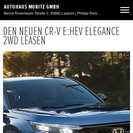
AUTOHAUS MORITZ GMBH
Bernd-Rosemeyer-Straße 2, 30880 Laatzen | Philipp-Reis-Straße 34, 31832 Springe
DEN NEUEN CR-V E:HEV ELEGANCE
Neuwagen
2WD LEASEN
Gebrauchtwagen
Angebote
Service & Zubehör
Unser Autohaus