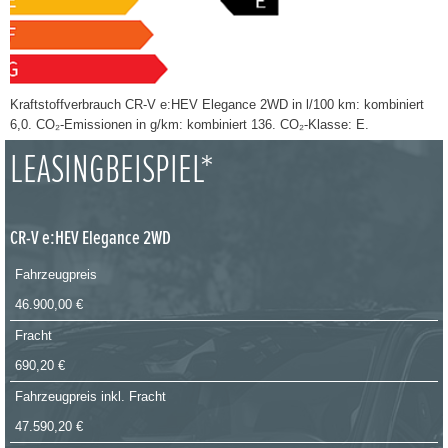
Kraftstoffverbrauch CR-V e:HEV Elegance 2WD in l/100 km: kombiniert
6,0. CO₂-Emissionen in g/km: kombiniert 136. CO₂-Klasse: E.
LEASINGBEISPIEL*
CR-V e:HEV Elegance 2WD
Fahrzeugpreis
46.900,00 €
Fracht
690,20 €
Fahrzeugpreis inkl. Fracht
47.590,20 €