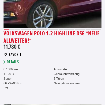
VOLKSWAGEN POLO 1.2 HIGHLINE DSG *NEUE
ALLWETTER!*
11.780 €
FAVORIT
DETAILS
87.006 km
Automatik
11.2014
Gebrauchtfahrzeug
Super
5 Türen
66 kW/90 PS
Navigationssystem
Rot