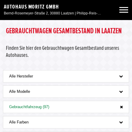
AUTOHAUS MORITZ GMBH
Bernd-Rosemeyer-Straße 2, 30880 Laatzen | Philipp-Reis-Straße 34, 31832 Springe
Neuwagen
GEBRAUCHTWAGEN GESAMTBESTAND IN LAATZEN
Gebrauchtwagen
Finden Sie hier den Gebrauchtwagen Gesamtbestand unseres
Autohauses.
Angebote
Alle Hersteller
Service & Zubehör
Alle Modelle
Unser Autohaus
Gebrauchtfahrzeug (97)
Alle Farben