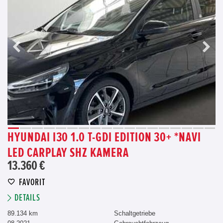
HYUNDAI I30 1.0 T-GDI EDITION 30+ *NAVI
LED CARPLAY SHZ KAMERA
13.360 €
FAVORIT
DETAILS
89.134 km
Schaltgetriebe