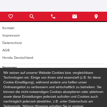
Kontakt
Impressum
Datenschutz
AGB
Honda Deutschland
Neuwagen
Wir setzen auf unserer Website Cookies bzw. vergleichbare
Honda Neuwagen
Technologien ein. Einige von ihnen sind essenziell (z.B. für diese
Gebrauchtwagen
Cookie-Einwilligung), während andere uns helfen unser
Honda Gebrauchtwagen
Onlineangebot zu verbessern und wirtschaftlich zu betreiben. Sie
Honda Vorführwagen
können die nicht-notwendigen Cookies akzeptieren oder ablehnen
Gesamtbestand
sowie diese Einstellungen jederzeit aufrufen und Cookies auch
nachträglich jederzeit abwählen, z.B. unter Datenschutz am
NEUWAGENMODELLE
Seitenende. Nähere Hinweise erhalten Sie in unserer