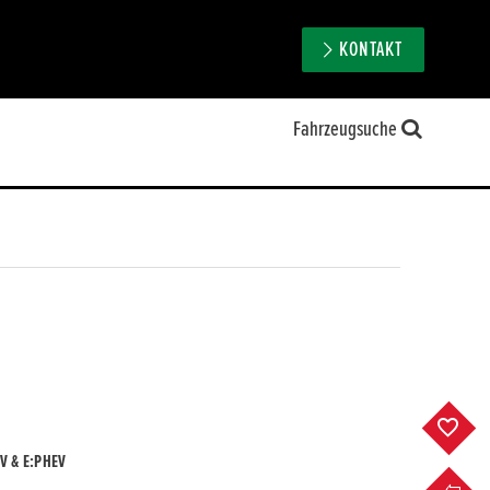
KONTAKT
Fahrzeugsuche
F
V & E:PHEV