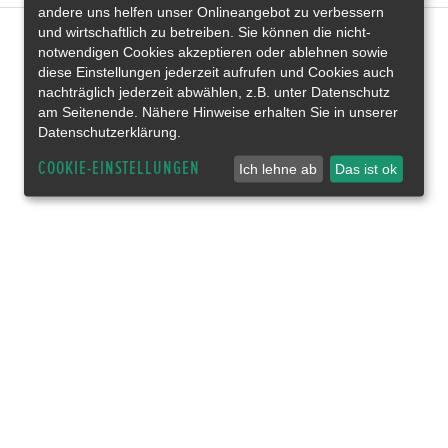
andere uns helfen unser Onlineangebot zu verbessern
und wirtschaftlich zu betreiben. Sie können die nicht-
notwendigen Cookies akzeptieren oder ablehnen sowie
diese Einstellungen jederzeit aufrufen und Cookies auch
nachträglich jederzeit abwählen, z.B. unter Datenschutz
am Seitenende. Nähere Hinweise erhalten Sie in unserer
Datenschutzerklärung.
COOKIE-EINSTELLUNGEN
Ich lehne ab
Das ist ok