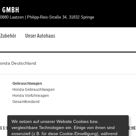
Z GMBH
880 Laatzen | Philipp-Reis-Straße 34, 31832 Springe
& Zubehör
Unser Autohaus
onda Deutschland
Gebrauchtwagen
Honda Gebrauchtwagen
Honda Vorführwagen
Gesamtbestand
Wir setzen auf unserer Website Cookies bzw.
vergleichbare Technologien ein. Einige von ihnen sind
E E:HEV
HONDA HR-V E:HEV
HONDA ZR-V E:HEV
HONDA CR-V E:HE
essenziell (z.B. für diese Cookie-Einwilligung), während